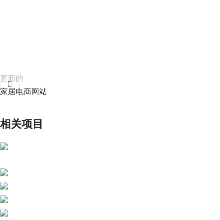
更新的
家居电商网站
相关项目
B2B
建筑装饰材料
B2B
电梯制造
B2B
装饰材料
B2B