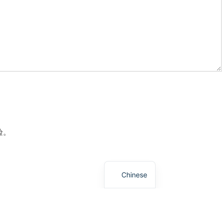
验。
Chinese