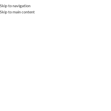
Skip to navigation
Skip to main content
我们在广东佛山
准备好搭建您的专业网站了
无论是企业官网、跨境电商独立站还是外贸展示站点，易建