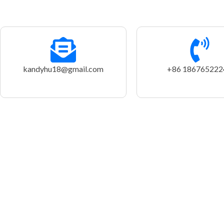
kandyhu18@gmail.com
+86 186765222