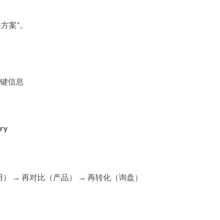
方案”。
键信息
iry
） → 再对比（产品） → 再转化（询盘）