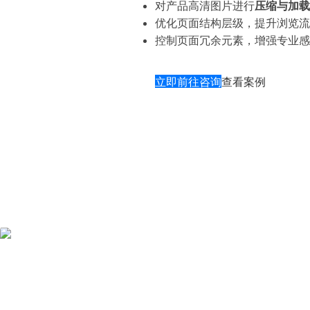
对产品高清图片进行
压缩与加载
优化页面结构层级，提升浏览流
控制页面冗余元素，增强专业感
立即前往咨询
查看案例
B2B
装饰材料