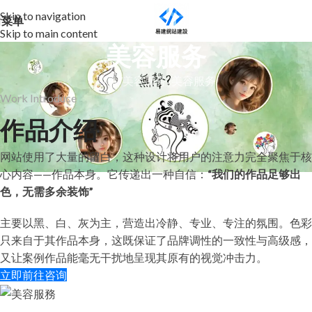
Skip to navigation
菜单
Skip to main content
美容服务
首页
美容服务
美容服务
Work Introduce
作品介绍
网站使用了大量的留白，这种设计将用户的注意力完全聚焦于核
心内容——作品本身。它传递出一种自信：
“我们的作品足够出
色，无需多余装饰”
主要以黑、白、灰为主，营造出冷静、专业、专注的氛围。色彩
只来自于其作品本身，这既保证了品牌调性的一致性与高级感，
又让案例作品能毫无干扰地呈现其原有的视觉冲击力。
立即前往咨询